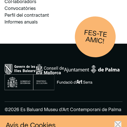
Col·laboradors
Convocatòries
Perfil del contractant
Informes anuals
FES-TE
AM
IC!
©2026 Es Baluard Museu d'Art Contemporani de Palma
Avís de Cookies