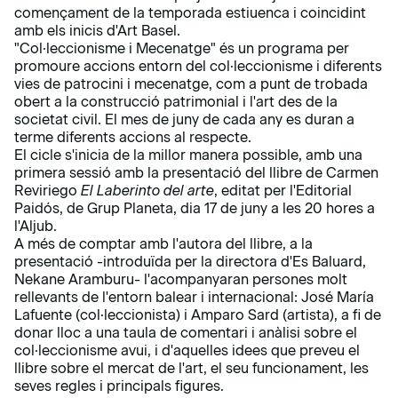
començament de la temporada estiuenca i coincidint
amb els inicis d'Art Basel.
"Col·leccionisme i Mecenatge" és un programa per
promoure accions entorn del col·leccionisme i diferents
vies de patrocini i mecenatge, com a punt de trobada
obert a la construcció patrimonial i l'art des de la
societat civil. El mes de juny de cada any es duran a
terme diferents accions al respecte.
El cicle s'inicia de la millor manera possible, amb una
primera sessió amb la presentació del llibre de Carmen
Reviriego
El Laberinto del arte
, editat per l'Editorial
Paidós, de Grup Planeta, dia 17 de juny a les 20 hores a
l'Aljub.
A més de comptar amb l'autora del llibre, a la
presentació -introduïda per la directora d'Es Baluard,
Nekane Aramburu- l'acompanyaran persones molt
rellevants de l'entorn balear i internacional: José María
Lafuente (col·leccionista) i Amparo Sard (artista), a fi de
donar lloc a una taula de comentari i anàlisi sobre el
col·leccionisme avui, i d'aquelles idees que preveu el
llibre sobre el mercat de l'art, el seu funcionament, les
seves regles i principals figures.