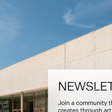
NEWSLE
Join a community t
creates through ar