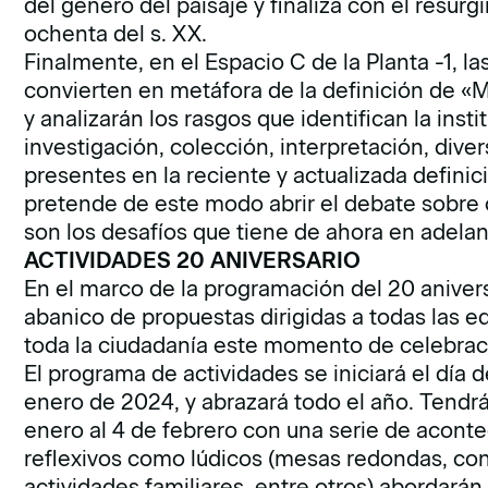
del género del paisaje y finaliza con el resurg
ochenta del s. XX.
Finalmente, en el Espacio C de la Planta -1, la
convierten en metáfora de la definición de «M
y analizarán los rasgos que identifican la ins
investigación, colección, interpretación, div
presentes en la reciente y actualizada defin
pretende de este modo abrir el debate sobre 
son los desafíos que tiene de ahora en adelan
ACTIVIDADES 20 ANIVERSARIO
En el marco de la programación del 20 aniver
abanico de propuestas dirigidas a todas las ed
toda la ciudadanía este momento de celebrac
El programa de actividades se iniciará el día 
enero de 2024, y abrazará todo el año. Tendr
enero al 4 de febrero con una serie de acont
reflexivos como lúdicos (mesas redondas, conf
actividades familiares, entre otros) abordarán