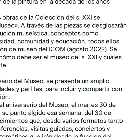
ir de la pintura en la década de los años
s obras de la Colección del s. XXI se
useo». A través de las piezas se desglosarán
titución museística, conceptos como
ersidad, comunidad y educación, todos ellos
ición de museo del ICOM (agosto 2022). Se
cómo debe ser el museo del s. XXI y cuáles
te.
sario del Museo, se presenta un amplio
ades y perfiles, para incluir y compartir con
ión.
del aniversario del Museo, el martes 30 de
á su punto álgido esa semana, del 30 de
ecimientos que, desde varios formatos tanto
erencias, visitas guiadas, conciertos y
 temáticas que irán desde la función del