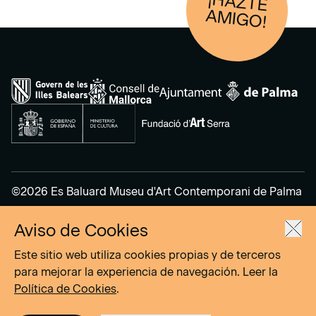
¡HAZTE
AM
IGO!
©2026 Es Baluard Museu d'Art Contemporani de Palma
Aviso de Cookies
Aviso Legal
Política de Privacidad
Este sitio web utiliza cookies propias y de terceros
Política de cookies
para mejorar la experiencia de navegación. Leer la
Política de Cookies
.
Site by
DOMO–A