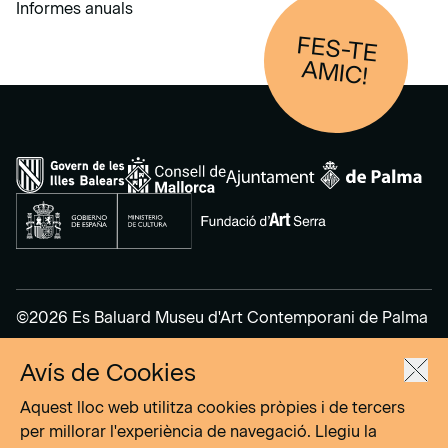
Informes anuals
FES-TE
AM
IC!
©2026 Es Baluard Museu d'Art Contemporani de Palma
Avís de Cookies
Avís legal
Política de privacitat
Aquest lloc web utilitza cookies pròpies i de tercers
Política de cookies
per millorar l'experiència de navegació. Llegiu la