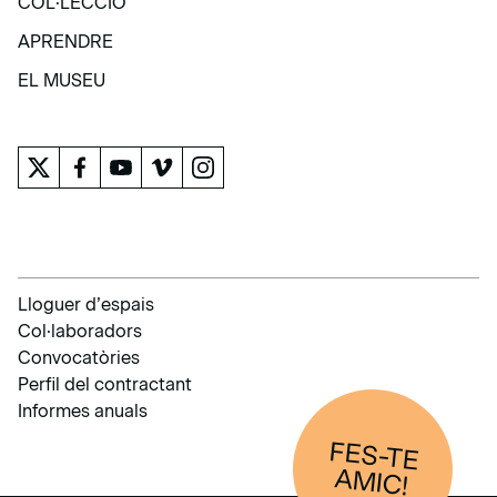
COL·LECCIÓ
COL·LECCIÓ
APRENDRE
APRENDRE
EL MUSEU
EL MUSEU
Lloguer d’espais
Col·laboradors
Convocatòries
Perfil del contractant
Informes anuals
FES-TE
AM
IC!