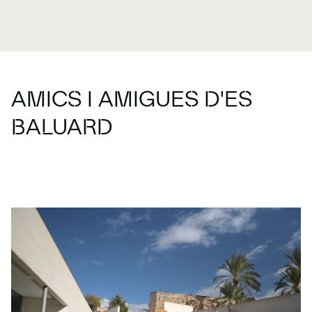
A
M
I
C
S
I
A
M
I
G
U
E
S
D
'
E
S
B
A
L
U
A
R
D