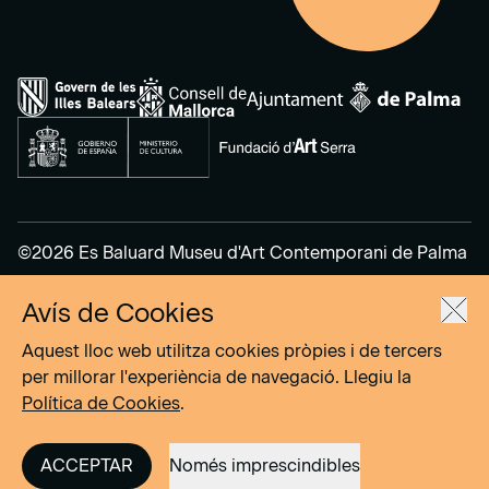
©2026 Es Baluard Museu d'Art Contemporani de Palma
Avís de Cookies
Avís legal
Política de privacitat
Aquest lloc web utilitza cookies pròpies i de tercers
Política de cookies
per millorar l'experiència de navegació. Llegiu la
Política de Cookies
.
Site by
DOMO–A
ACCEPTAR
Només imprescindibles