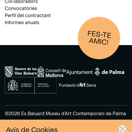
Col·laboradors
Convocatòries
Perfil del contractant
Informes anuals
FES-TE
AM
IC!
©2026 Es Baluard Museu d'Art Contemporani de Palma
Avís de Cookies