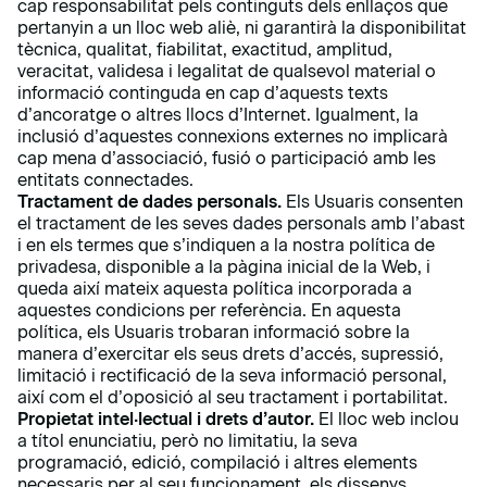
cap responsabilitat pels continguts dels enllaços que
pertanyin a un lloc web aliè, ni garantirà la disponibilitat
tècnica, qualitat, fiabilitat, exactitud, amplitud,
veracitat, validesa i legalitat de qualsevol material o
informació continguda en cap d’aquests texts
d’ancoratge o altres llocs d’Internet. Igualment, la
inclusió d’aquestes connexions externes no implicarà
cap mena d’associació, fusió o participació amb les
entitats connectades.
Tractament de dades personals.
Els Usuaris consenten
el tractament de les seves dades personals amb l’abast
i en els termes que s’indiquen a la nostra política de
privadesa, disponible a la pàgina inicial de la Web, i
queda així mateix aquesta política incorporada a
aquestes condicions per referència. En aquesta
política, els Usuaris trobaran informació sobre la
manera d’exercitar els seus drets d’accés, supressió,
limitació i rectificació de la seva informació personal,
així com el d’oposició al seu tractament i portabilitat.
Propietat intel·lectual i drets d’autor.
El lloc web inclou
a títol enunciatiu, però no limitatiu, la seva
programació, edició, compilació i altres elements
necessaris per al seu funcionament, els dissenys,