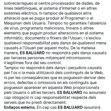
sobrecàrregues al centre processador de dades, de
línies telefòniques, al sistema d’Internet o en altres
sistemes elèctrics; ni tampoc de qualsevol altra
alteració que es pugui produir al Programari o al
Maquinari dels Usuaris. Tampoc no garanteix l’absència
de virus, programaris maliciosos, troians o altres
elements que puguin produir alteracions en el sistema
informàtic, documents o fitxers de l’Usuari, i s’exclou
qualsevol responsabilitat pels danys de qualsevol mena
causats a l’Usuari per aquest motiu. De la mateixa
manera,
ES BALUARD
no respondrà pels danys causats
per terceres persones mitjançant intromissions
il·legítimes fora del seu control.
Tampoc no respondrà dels danys i perjudicis causats
per l’ús o la mala utilització dels continguts de la Web,
ni per les conseqüències que es poguessin derivar dels
errors, defectes o omissions en els continguts que
poguessin aparèixer en aquesta Web proporcionats
pels Usuaris o altres tercers.
ES BALUARD
no assumeix
cap obligació ni cap responsabilitat respecte dels
serveis que no presti directament.
Enllaços externs.
En cap cas
ES BALUARD
assumirà