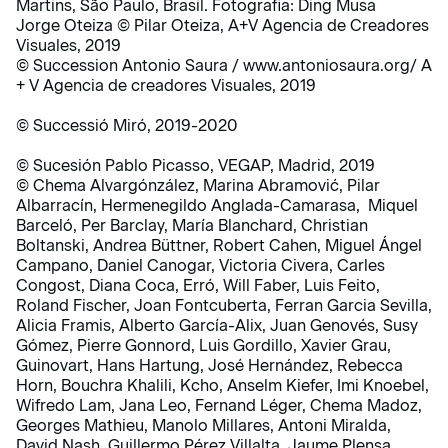
Martins, São Paulo, Brasil. Fotografia: Ding Musa
Jorge Oteiza © Pilar Oteiza, A+V Agencia de Creadores
Visuales, 2019
© Succession Antonio Saura / www.antoniosaura.org/ A
+ V Agencia de creadores Visuales, 2019
© Successió Miró, 2019-2020
© Sucesión Pablo Picasso, VEGAP, Madrid, 2019
© Chema Alvargónzález, Marina Abramović, Pilar
Albarracín, Hermenegildo Anglada-Camarasa, Miquel
Barceló, Per Barclay, María Blanchard, Christian
Boltanski, Andrea Büttner, Robert Cahen, Miguel Ángel
Campano, Daniel Canogar, Victoria Civera, Carles
Congost, Diana Coca, Erró, Will Faber, Luis Feito,
Roland Fischer, Joan Fontcuberta, Ferran Garcia Sevilla,
Alicia Framis, Alberto García-Alix, Juan Genovés, Susy
Gómez, Pierre Gonnord, Luis Gordillo, Xavier Grau,
Guinovart, Hans Hartung, José Hernández, Rebecca
Horn, Bouchra Khalili, Kcho, Anselm Kiefer, Imi Knoebel,
Wifredo Lam, Jana Leo, Fernand Léger, Chema Madoz,
Georges Mathieu, Manolo Millares, Antoni Miralda,
David Nash, Guillermo Pérez Villalta, Jaume Plensa,