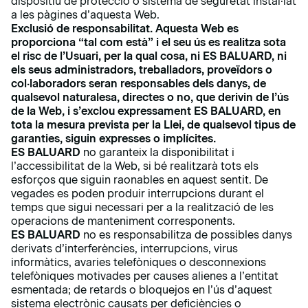
dispositiu de protecció o sistema de seguretat instal·lat
a les pàgines d’aquesta Web.
Exclusió de responsabilitat.
Aquesta Web es
proporciona “tal com està” i el seu ús es realitza sota
el risc de l’Usuari, per la qual cosa, ni ES BALUARD, ni
els seus administradors, treballadors, proveïdors o
col·laboradors seran responsables dels danys, de
qualsevol naturalesa, directes o no, que derivin de l’ús
de la Web, i s’exclou expressament ES BALUARD, en
tota la mesura prevista per la Llei, de qualsevol tipus de
garanties, siguin expresses o implícites.
ES BALUARD
no garanteix la disponibilitat i
l’accessibilitat de la Web, si bé realitzarà tots els
esforços que siguin raonables en aquest sentit. De
vegades es poden produir interrupcions durant el
temps que sigui necessari per a la realització de les
operacions de manteniment corresponents.
ES BALUARD
no es responsabilitza de possibles danys
derivats d’interferències, interrupcions, virus
informàtics, avaries telefòniques o desconnexions
telefòniques motivades per causes alienes a l’entitat
esmentada; de retards o bloquejos en l’ús d’aquest
sistema electrònic causats per deficiències o