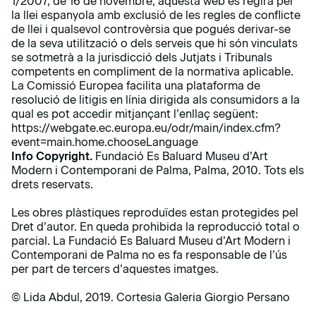
1/2007, de 16 de novembre, aquesta web es regirà per
la llei espanyola amb exclusió de les regles de conflicte
de llei i qualsevol controvèrsia que pogués derivar-se
de la seva utilització o dels serveis que hi són vinculats
se sotmetrà a la jurisdicció dels Jutjats i Tribunals
competents en compliment de la normativa aplicable.
La Comissió Europea facilita una plataforma de
resolució de litigis en línia dirigida als consumidors a la
qual es pot accedir mitjançant l’enllaç següent:
https://webgate.ec.europa.eu/odr/main/index.cfm?
event=main.home.chooseLanguage
Info Copyright.
Fundació Es Baluard Museu d’Art
Modern i Contemporani de Palma, Palma, 2010. Tots els
drets reservats.
Les obres plàstiques reproduïdes estan protegides pel
Dret d’autor. En queda prohibida la reproducció total o
parcial. La Fundació Es Baluard Museu d’Art Modern i
Contemporani de Palma no es fa responsable de l’ús
per part de tercers d’aquestes imatges.
© Lida Abdul, 2019. Cortesia Galeria Giorgio Persano