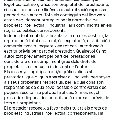
logotips, text i/o gràfics són propietat del prestador o,
si escau, disposa de llicència o autorització expressa
per part dels autors. Tots els continguts del lloc web
estan degudament protegits per la normativa de
propietat intel·lectual i industrial, així com inscrits en els
registres públics corresponents.
Independentment de la finalitat a la qual es destinin, la
reproducció total o parcial, ús, explotació, distribució i
comercialització, requereix en tot cas l’autorització
escrita prèvia per part del prestador. Qualsevol ús no
autoritzat prèviament per part del prestador es
considerarà un incompliment greu dels drets de
propietat intel·lectual o industrial de l’autor.
Els dissenys, logotips, text i/o gràfics aliens al
prestador i que puguin aparèixer al lloc web, pertanyen
als seus propietaris respectius, per la qual cosa són
responsables de qualsevol possible controvèrsia que
pogués suscitar-se pel que fa al cas. Si més no, el
prestador disposa de l’autorització expresa i prèvia de
tots els propietaris.
El prestador reconeix a favor dels titulars els drets de
propietat industrial i intel·lectual corresponents, i la