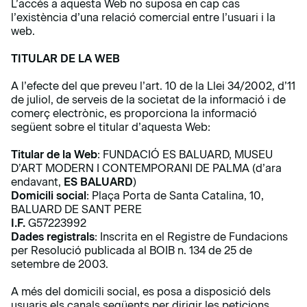
L’accés a aquesta Web no suposa en cap cas
l’existència d’una relació comercial entre l’usuari i la
web.
TITULAR DE LA WEB
A l’efecte del que preveu l’art. 10 de la Llei 34/2002, d’11
de juliol, de serveis de la societat de la informació i de
comerç electrònic, es proporciona la informació
següent sobre el titular d’aquesta Web:
Titular de la Web
: FUNDACIÓ ES BALUARD, MUSEU
D’ART MODERN I CONTEMPORANI DE PALMA (d’ara
endavant,
ES BALUARD
)
Domicili social
: Plaça Porta de Santa Catalina, 10,
BALUARD DE SANT PERE
I.F.
G57223992
Dades registrals
: Inscrita en el Registre de Fundacions
per Resolució publicada al BOIB n. 134 de 25 de
setembre de 2003.
A més del domicili social, es posa a disposició dels
usuaris els canals següents per dirigir les peticions,