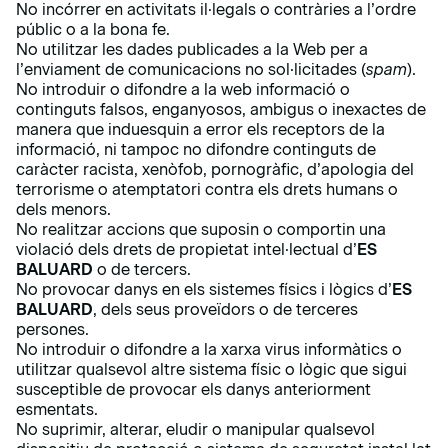
No incórrer en activitats il·legals o contràries a l’ordre
públic o a la bona fe.
No utilitzar les dades publicades a la Web per a
l’enviament de comunicacions no sol·licitades (
spam
).
No introduir o difondre a la web informació o
continguts falsos, enganyosos, ambigus o inexactes de
manera que induesquin a error els receptors de la
informació, ni tampoc no difondre continguts de
caràcter racista, xenòfob, pornogràfic, d’apologia del
terrorisme o atemptatori contra els drets humans o
dels menors.
No realitzar accions que suposin o comportin una
violació dels drets de propietat intel·lectual d’
ES
BALUARD
o de tercers.
No provocar danys en els sistemes físics i lògics d’
ES
BALUARD
, dels seus proveïdors o de terceres
persones.
No introduir o difondre a la xarxa virus informàtics o
utilitzar qualsevol altre sistema físic o lògic que sigui
susceptible de provocar els danys anteriorment
esmentats.
No suprimir, alterar, eludir o manipular qualsevol