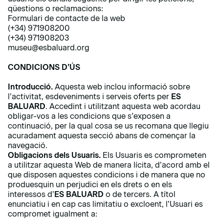
qüestions o reclamacions:
Formulari de contacte de la web
(+34) 971908200
(+34) 971908203
museu@esbaluard.org
CONDICIONS D’ÚS
Introducció.
Aquesta web inclou informació sobre
l’activitat, esdeveniments i serveis oferts per
ES
BALUARD
. Accedint i utilitzant aquesta web acordau
obligar-vos a les condicions que s’exposen a
continuació, per la qual cosa se us recomana que llegiu
acuradament aquesta secció abans de començar la
navegació.
Obligacions dels Usuaris.
Els Usuaris es comprometen
a utilitzar aquesta Web de manera lícita, d’acord amb el
que disposen aquestes condicions i de manera que no
produesquin un perjudici en els drets o en els
interessos d’
ES BALUARD
o de tercers. A títol
enunciatiu i en cap cas limitatiu o excloent, l’Usuari es
compromet igualment a: