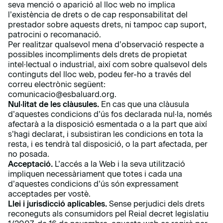
seva menció o aparició al lloc web no implica
l’existència de drets o de cap responsabilitat del
prestador sobre aquests drets, ni tampoc cap suport,
patrocini o recomanació.
Per realitzar qualsevol mena d’observació respecte a
possibles incompliments dels drets de propietat
intel·lectual o industrial, així com sobre qualsevol dels
continguts del lloc web, podeu fer-ho a través del
correu electrònic següent:
comunicacio@esbaluard.org.
Nul·litat de les clàusules.
En cas que una clàusula
d’aquestes condicions d’ús fos declarada nul·la, només
afectarà a la disposició esmentada o a la part que així
s’hagi declarat, i subsistiran les condicions en tota la
resta, i es tendrà tal disposició, o la part afectada, per
no posada.
Acceptació.
L’accés a la Web i la seva utilització
impliquen necessàriament que totes i cada una
d’aquestes condicions d’ús són expressament
acceptades per vostè.
Llei i jurisdicció aplicables.
Sense perjudici dels drets
reconeguts als consumidors pel Reial decret legislatiu