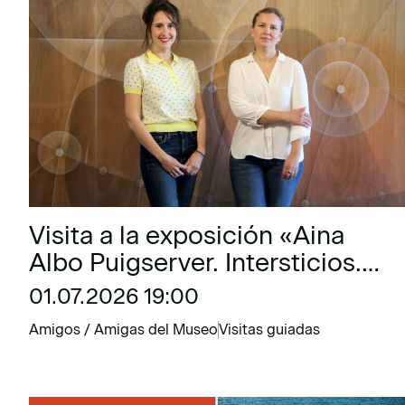
Visita a la exposición «Aina
Albo Puigserver. Intersticios.
Donde el sol dibuja el tiempo»
01.07.2026 19:00
Amigos / Amigas del Museo
Visitas guiadas