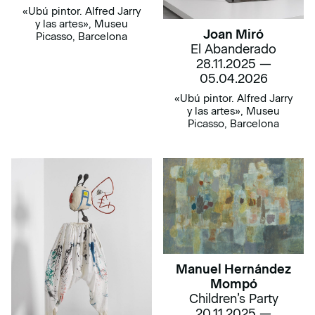
«Ubú pintor. Alfred Jarry
y las artes», Museu
Joan Miró
Picasso, Barcelona
El Abanderado
28.11.2025 —
05.04.2026
«Ubú pintor. Alfred Jarry
y las artes», Museu
Picasso, Barcelona
Manuel Hernández
Mompó
Children’s Party
20.11.2025 —