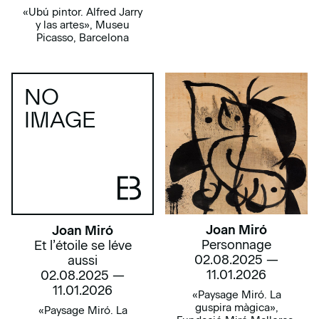
«Ubú pintor. Alfred Jarry
y las artes», Museu
Picasso, Barcelona
NO
IMAGE
Joan Miró
Joan Miró
Personnage
Et l’étoile se léve
02.08.2025 —
aussi
11.01.2026
02.08.2025 —
11.01.2026
«Paysage Miró. La
guspira màgica»,
«Paysage Miró. La