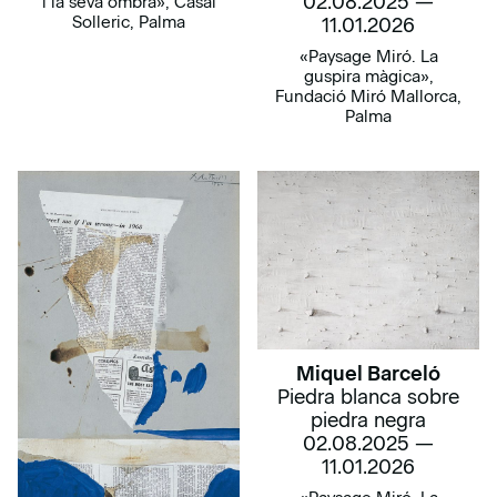
02.08.2025 —
i la seva ombra», Casal
Solleric, Palma
11.01.2026
«Paysage Miró. La
guspira màgica»,
Fundació Miró Mallorca,
Palma
Miquel Barceló
Piedra blanca sobre
piedra negra
02.08.2025 —
11.01.2026