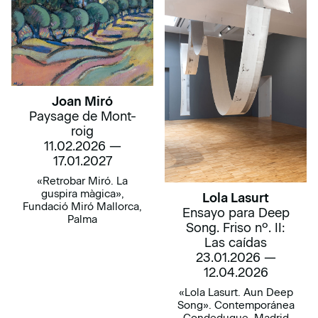
Joan Miró
Paysage de Mont-
roig
11.02.2026 —
17.01.2027
«Retrobar Miró. La
guspira màgica»,
Lola Lasurt
Fundació Miró Mallorca,
Ensayo para Deep
Palma
Song. Friso nº. II:
Las caídas
23.01.2026 —
12.04.2026
«Lola Lasurt. Aun Deep
Song». Contemporánea