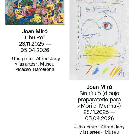
Joan Miró
Ubu Roi
28.11.2025 —
05.04.2026
«Ubú pintor. Alfred Jarry
y las artes», Museu
Picasso, Barcelona
Joan Miró
Sin título (dibujo
preparatorio para
«Mori el Merma»)
28.11.2025 —
05.04.2026
«Ubú pintor. Alfred Jarry
y las artes», Museu