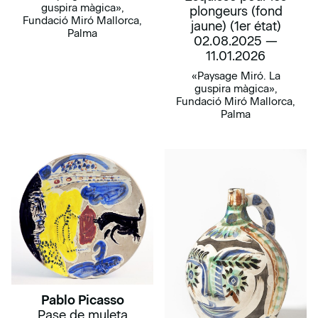
guspira màgica»,
plongeurs (fond
Fundació Miró Mallorca,
jaune) (1er état)
Palma
02.08.2025 —
11.01.2026
«Paysage Miró. La
guspira màgica»,
Fundació Miró Mallorca,
Palma
Pablo Picasso
Pase de muleta