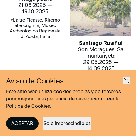
21.06.2025 —
19.10.2025
«L'altro Picasso. Ritorno
alle origini», Museo
Archeologico Regionale
di Aosta, Italia
Santiago Rusiñol
Son Moragues. Sa
muntanyeta
29.05.2025 —
14.09.2025
«Rusiñol y la Alhambra.
Aviso de Cookies
El despertar de un
pintor poeta», Sala de
Este sitio web utiliza cookies propias y de terceros
Exposiciones
para mejorar la experiencia de navegación. Leer la
temporales del Museo
de Bellas Artes de
Política de Cookies
.
Granada. Palacio de
Carlos V. Conjunto
Monumental de la
ACEPTAR
Solo imprescindibles
Alhambra y Generalife