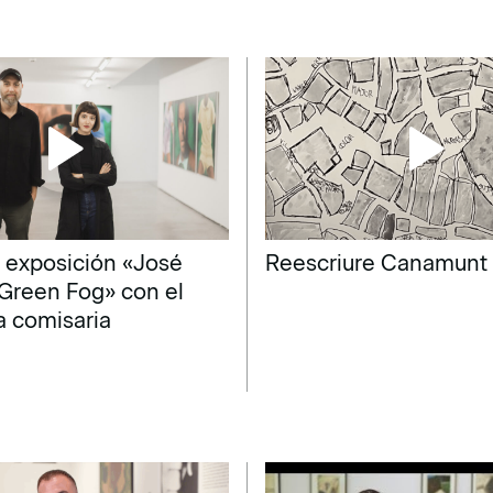
la exposición «José
Reescriure Canamunt
 Green Fog» con el
la comisaria