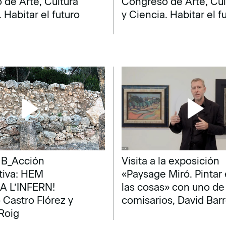
de Arte, Cultura
Congreso de Arte, Cul
. Habitar el futuro
y Ciencia. Habitar el f
 B_Acción
Visita a la exposición
tiva: HEM
«Paysage Miró. Pintar 
A L’INFERN!
las cosas» con uno de
Castro Flórez y
comisarios, David Bar
Roig