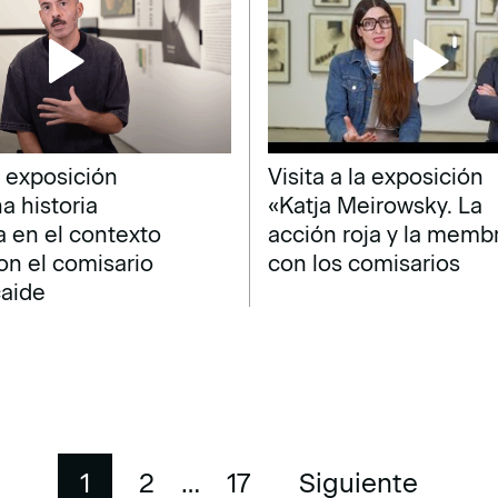
la exposición
Visita a la exposición
a historia
«Katja Meirowsky. La
a en el contexto
acción roja y la memb
on el comisario
con los comisarios
caide
1
2
…
17
Siguiente