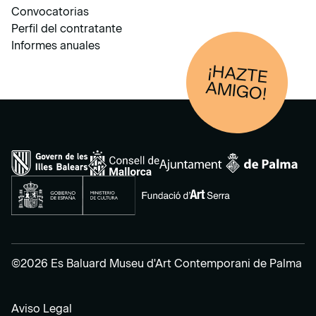
Convocatorias
Perfil del contratante
Informes anuales
¡HAZTE
AM
IGO!
©2026 Es Baluard Museu d'Art Contemporani de Palma
Aviso Legal