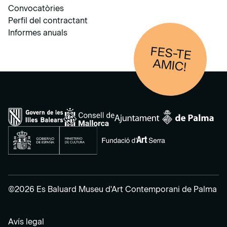
Convocatòries
Perfil del contractant
Informes anuals
FES-TE
AM
IC!
©2026 Es Baluard Museu d'Art Contemporani de Palma
Avís legal