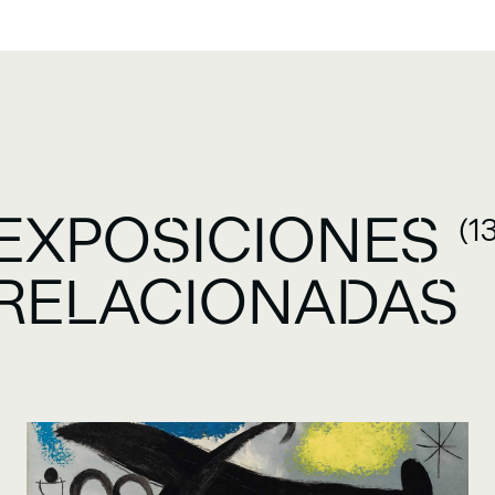
EXPOSICIONES
(1
RELACIONADAS