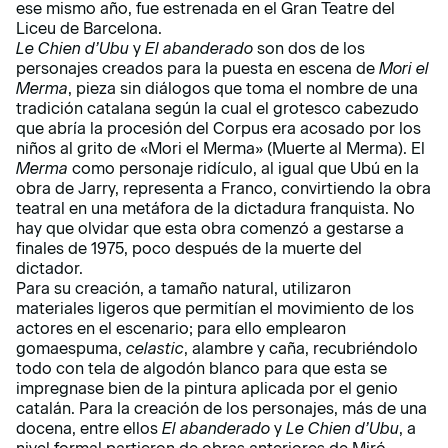
ese mismo año, fue estrenada en el Gran Teatre del
Liceu de Barcelona.
Le Chien d’Ubu
y
El abanderado
son dos de los
personajes creados para la puesta en escena de
Mori el
Merma
, pieza sin diálogos que toma el nombre de una
tradición catalana según la cual el grotesco cabezudo
que abría la procesión del Corpus era acosado por los
niños al grito de «Mori el Merma» (Muerte al Merma). El
Merma
como personaje ridículo, al igual que Ubú en la
obra de Jarry, representa a Franco, convirtiendo la obra
teatral en una metáfora de la dictadura franquista. No
hay que olvidar que esta obra comenzó a gestarse a
finales de 1975, poco después de la muerte del
dictador.
Para su creación, a tamaño natural, utilizaron
materiales ligeros que permitían el movimiento de los
actores en el escenario; para ello emplearon
gomaespuma,
celastic
, alambre y caña, recubriéndolo
todo con tela de algodón blanco para que esta se
impregnase bien de la pintura aplicada por el genio
catalán. Para la creación de los personajes, más de una
docena, entre ellos
El abanderado
y
Le Chien d’Ubu
, a