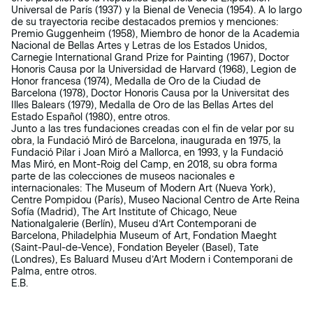
Universal de París (1937) y la Bienal de Venecia (1954). A lo largo
de su trayectoria recibe destacados premios y menciones:
Premio Guggenheim (1958), Miembro de honor de la Academia
Nacional de Bellas Artes y Letras de los Estados Unidos,
Carnegie International Grand Prize for Painting (1967), Doctor
Honoris Causa por la Universidad de Harvard (1968), Legion de
Honor francesa (1974), Medalla de Oro de la Ciudad de
Barcelona (1978), Doctor Honoris Causa por la Universitat des
Illes Balears (1979), Medalla de Oro de las Bellas Artes del
Estado Español (1980), entre otros.
Junto a las tres fundaciones creadas con el fin de velar por su
obra, la Fundació Miró de Barcelona, inaugurada en 1975, la
Fundació Pilar i Joan Miró a Mallorca, en 1993, y la Fundació
Mas Miró, en Mont-Roig del Camp, en 2018, su obra forma
parte de las colecciones de museos nacionales e
internacionales: The Museum of Modern Art (Nueva York),
Centre Pompidou (París), Museo Nacional Centro de Arte Reina
Sofía (Madrid), The Art Institute of Chicago, Neue
Nationalgalerie (Berlín), Museu d’Art Contemporani de
Barcelona, Philadelphia Museum of Art, Fondation Maeght
(Saint-Paul-de-Vence), Fondation Beyeler (Basel), Tate
(Londres), Es Baluard Museu d’Art Modern i Contemporani de
Palma, entre otros.
E.B.