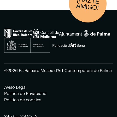
¡HAZTE
AM
IGO!
©2026 Es Baluard Museu d'Art Contemporani de Palma
Aviso Legal
Política de Privacidad
Política de cookies
Site by
DOMO–A