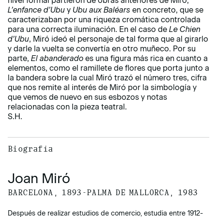
nivel formal partieron de obras anteriores de Miró,
L’enfance d’Ubu
y
Ubu aux Baléars
en concreto, que se
caracterizaban por una riqueza cromática controlada
para una correcta iluminación. En el caso de
Le Chien
d’Ubu
, Miró ideó el personaje de tal forma que al girarlo
y darle la vuelta se convertía en otro muñeco. Por su
parte,
El abanderado
es una figura más rica en cuanto a
elementos, como el ramillete de flores que porta junto a
la bandera sobre la cual Miró trazó el número tres, cifra
que nos remite al interés de Miró por la simbología y
que vemos de nuevo en sus esbozos y notas
relacionadas con la pieza teatral.
S.H.
Biografía
Joan Miró
BARCELONA, 1893-PALMA DE MALLORCA, 1983
Después de realizar estudios de comercio, estudia entre 1912-