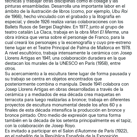
técnicas y trabajar otras disciplinas como el collage y las
pinturas ensambladas. Desarrolla una importante labor en el
ámbito de la ilustración de libros (como, por ejemplo,
Ubu Roi
de 1966), hecho vinculado con el grabado y la litografía en
especial, y desde 1926 realiza varias colaboraciones con los
Ballets Rusos de Sergei Diaghilev. En 1977, junto al grupo de
teatro catalán La Claca, trabaja en la obra
Mori El Merma
, una
obra irónica que versa sobre el personaje de Franco, para la
cual creará los personajes y la escenografía y cuyo pre-estreno
tiene lugar en el Teatre Principal de Palma de Mallorca en 1978.
A nivel escultórico, trabaja intensamente la cerámica con Josep
Llorens Artigas en 1941, una colaboración duradera en la que
destacan los murales de la UNESCO en París (1958), entre
otros.
Su acercamiento a la escultura tiene lugar de forma pausada y
su trabajo se centra en objetos encontrados que
posteriormente combina o manipula. Desde 1941 colabora con
Josep Llorens Artigas en obras desarrolladas a través de la
cerámica y a mediados de esa década crea maquetas en
terracota para luego realizarlas a bronce; trabaja en diferentes
proyectos de escultura monumental desde los años 60 y a
finales de esta década intensifica la producción en bronce y
bronce pintado. Otro medio de expresión que toma forma
también en la década de los setenta principalmente es el tapiz,
con la colaboración de Josep Royo.
Es invitado a participar en el Salon d’Automne de París (1922),
en el pabellón de la República Española de la Exposición