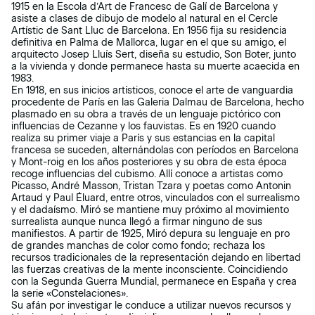
1915 en la Escola d’Art de Francesc de Galí de Barcelona y
asiste a clases de dibujo de modelo al natural en el Cercle
Artístic de Sant Lluc de Barcelona. En 1956 fija su residencia
definitiva en Palma de Mallorca, lugar en el que su amigo, el
arquitecto Josep Lluís Sert, diseña su estudio, Son Boter, junto
a la vivienda y donde permanece hasta su muerte acaecida en
1983.
En 1918, en sus inicios artísticos, conoce el arte de vanguardia
procedente de París en las Galeria Dalmau de Barcelona, hecho
plasmado en su obra a través de un lenguaje pictórico con
influencias de Cezanne y los fauvistas. Es en 1920 cuando
realiza su primer viaje a París y sus estancias en la capital
francesa se suceden, alternándolas con períodos en Barcelona
y Mont-roig en los años posteriores y su obra de esta época
recoge influencias del cubismo. Allí conoce a artistas como
Picasso, André Masson, Tristan Tzara y poetas como Antonin
Artaud y Paul Éluard, entre otros, vinculados con el surrealismo
y el dadaísmo. Miró se mantiene muy próximo al movimiento
surrealista aunque nunca llegó a firmar ninguno de sus
manifiestos. A partir de 1925, Miró depura su lenguaje en pro
de grandes manchas de color como fondo; rechaza los
recursos tradicionales de la representación dejando en libertad
las fuerzas creativas de la mente inconsciente. Coincidiendo
con la Segunda Guerra Mundial, permanece en España y crea
la serie «Constelaciones».
Su afán por investigar le conduce a utilizar nuevos recursos y