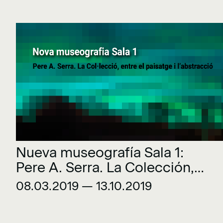
Nueva museografía Sala 1:
Pere A. Serra. La Colección,
entre el paisaje y la
08.03.2019 — 13.10.2019
abstracción