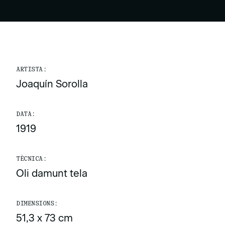
ARTISTA:
Joaquín Sorolla
DATA:
1919
TÈCNICA:
Oli damunt tela
DIMENSIONS:
51,3 x 73 cm