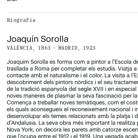
Biografia
Joaquín Sorolla
VALÈNCIA, 1863 – MADRID, 1923
Joaquim Sorolla es forma com a pintor a l’Escola de
trasllada a Roma per completar els estudis. Viatja a P
contacte amb el naturalisme i el color. La visita a l’E
descobriment dels pintors nòrdics i el seu tractamen
de la tradició espanyola del segle XVII i en especial
noves maneres de plasmar la seva fascinació per la 
Comença a treballar noves temàtiques, com el cost
els quals aconsegueix el reconeixement nacional i i
desenvolupar els temes relacionats amb la platja i de
d’Andalusia. La seva obra més important la realitza
Nova York, on decora les parets amb catorze escen
que l’ocupa entre el 1912 i el 1919. Una vegada acaba