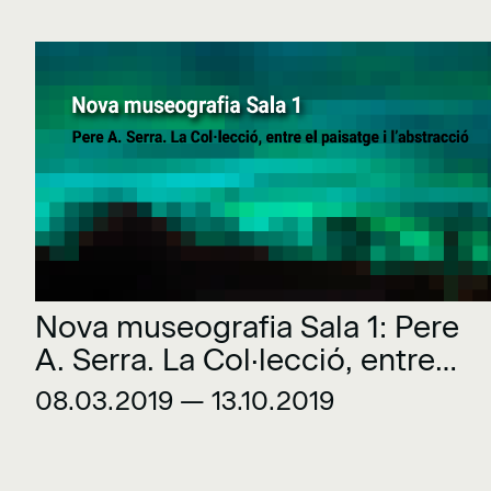
Nova museografia Sala 1: Pere
A. Serra. La Col·lecció, entre
el paisatge i l’abstracció
08.03.2019 — 13.10.2019