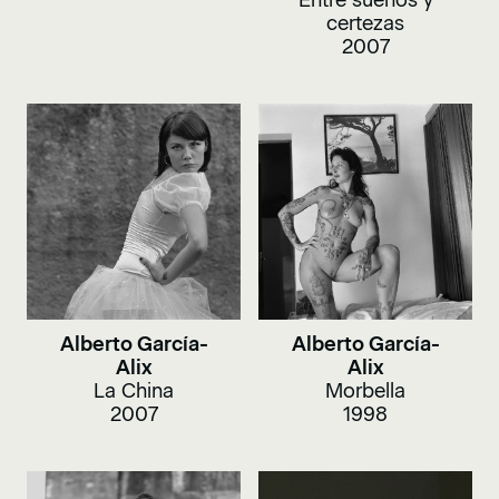
Entre sueños y
certezas
2007
Alberto García-
Alberto García-
Alix
Alix
La China
Morbella
2007
1998