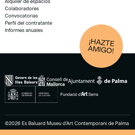
Alquiler de espacios
Colaboradores
Convocatorias
Perfil del contratante
Informes anuales
¡HAZTE
AM
IGO!
©2026 Es Baluard Museu d'Art Contemporani de Palma