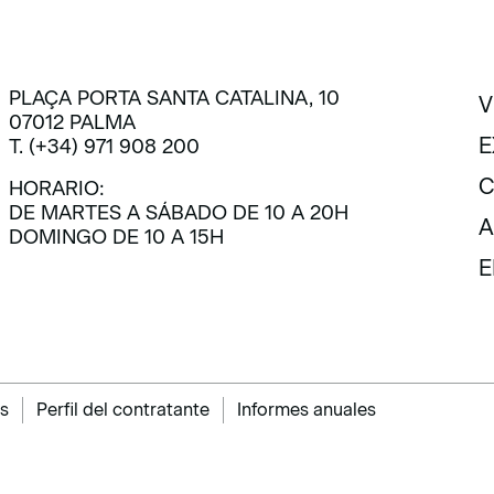
PLAÇA PORTA SANTA CATALINA, 10
V
07012 PALMA
V
E
T. (+34) 971 908 200
E
C
HORARIO:
DE MARTES A SÁBADO DE 10 A 20H
C
A
DOMINGO DE 10 A 15H
A
E
E
s
Perfil del contratante
Informes anuales