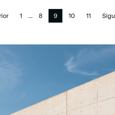
ior
1
…
8
9
10
11
Sigu