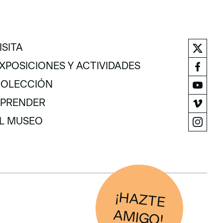
ISITA
ISITA
XPOSICIONES Y ACTIVIDADES
XPOSICIONES Y ACTIVIDADES
OLECCIÓN
OLECCIÓN
PRENDER
PRENDER
L MUSEO
L MUSEO
¡H
AZTE
IG
O
AM
!