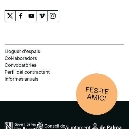
EL MUSEU
Lloguer d’espais
Col·laboradors
Convocatòries
Perfil del contractant
Informes anuals
FES-TE
AM
IC!