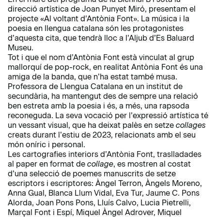
direcció artística de Joan Punyet Miró, presentam el
projecte «Al voltant d’Antònia Font». La música i la
poesia en llengua catalana són les protagonistes
d’aquesta cita, que tendrà lloc a l’Aljub d’Es Baluard
Museu.
Tot i que el nom d’Antònia Font està vinculat al grup
mallorquí de pop-rock, en realitat Antònia Font és una
amiga de la banda, que n’ha estat també musa.
Professora de Llengua Catalana en un institut de
secundària, ha mantengut des de sempre una relació
ben estreta amb la poesia i és, a més, una rapsoda
reconeguda. La seva vocació per l’expressió artística té
un vessant visual, que ha deixat palès en setze
collages
creats durant l’estiu de 2023, relacionats amb el seu
món oníric i personal.
Les cartografies interiors d’Antònia Font, traslladades
al paper en format de
collage
, es mostren al costat
d’una selecció de poemes manuscrits de setze
escriptors i escriptores: Àngel Terron, Àngels Moreno,
Anna Gual, Blanca Llum Vidal, Eva Tur, Jaume C. Pons
Alorda, Joan Pons Pons, Lluís Calvo, Lucia Pietrelli,
Marçal Font i Espí, Miquel Àngel Adrover, Miquel