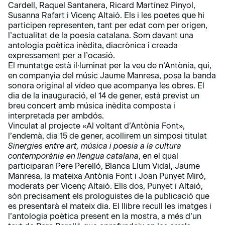
Cardell, Raquel Santanera, Ricard Martínez Pinyol,
Susanna Rafart i Vicenç Altaió. Els i les poetes que hi
participen representen, tant per edat com per origen,
l’actualitat de la poesia catalana. Som davant una
antologia poètica inèdita, diacrònica i creada
expressament per a l’ocasió.
El muntatge està il·luminat per la veu de n’Antònia, qui,
en companyia del músic Jaume Manresa, posa la banda
sonora original al vídeo que acompanya les obres. El
dia de la inauguració, el 14 de gener, està previst un
breu concert amb música inèdita composta i
interpretada per ambdós.
Vinculat al projecte «Al voltant d’Antònia Font»,
l’endemà, dia 15 de gener, acollirem un simposi titulat
Sinergies entre art, música i poesia a la cultura
contemporània en llengua catalana
, en el qual
participaran Pere Perelló, Blanca Llum Vidal, Jaume
Manresa, la mateixa Antònia Font i Joan Punyet Miró,
moderats per Vicenç Altaió. Ells dos, Punyet i Altaió,
són precisament els prologuistes de la publicació que
es presentarà el mateix dia. El llibre recull les imatges i
l’antologia poètica present en la mostra, a més d’un