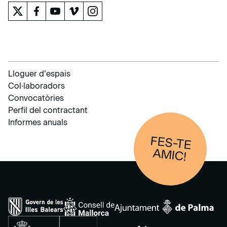
Lloguer d’espais
Col·laboradors
Convocatòries
Perfil del contractant
Informes anuals
FES-TE
AM
IC!