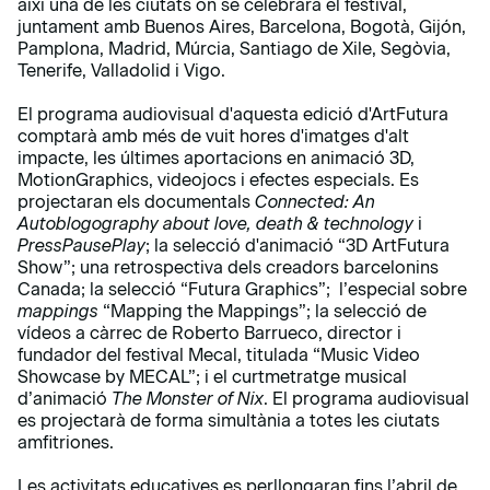
així una de les ciutats on se celebrarà el festival,
juntament amb Buenos Aires, Barcelona, Bogotà, Gijón,
Pamplona, Madrid, Múrcia, Santiago de Xile, Segòvia,
Tenerife, Valladolid i Vigo.
El programa audiovisual d'aquesta edició d'ArtFutura
comptarà amb més de vuit hores d'imatges d'alt
impacte, les últimes aportacions en animació 3D,
MotionGraphics, videojocs i efectes especials. Es
projectaran els documentals
Connected: An
Autoblogography about love, death & technology
i
PressPausePlay
; la selecció d'animació “3D ArtFutura
Show”; una retrospectiva dels creadors barcelonins
Canada; la selecció “Futura Graphics”; l’especial sobre
mappings
“Mapping the Mappings”; la selecció de
vídeos a càrrec de Roberto Barrueco, director i
fundador del festival Mecal, titulada “Music Video
Showcase by MECAL”; i el curtmetratge musical
d’animació
The Monster of Nix
. El programa audiovisual
es projectarà de forma simultània a totes les ciutats
amfitriones.
Les activitats educatives es perllongaran fins l’abril de