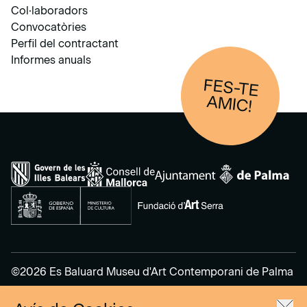
Col·laboradors
Convocatòries
Perfil del contractant
Informes anuals
FES-TE
AM
IC!
©2026 Es Baluard Museu d'Art Contemporani de Palma