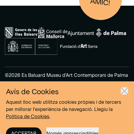
AM
IC!
©2026 Es Baluard Museu d'Art Contemporani de Palma
Avís de Cookies
Avís legal
Política de privacitat
Aquest lloc web utilitza cookies pròpies i de tercers
Política de cookies
per millorar l'experiència de navegació. Llegiu la
Política de Cookies
.
Site by
DOMO–A
ACCEPTAR
Només imprescindibles