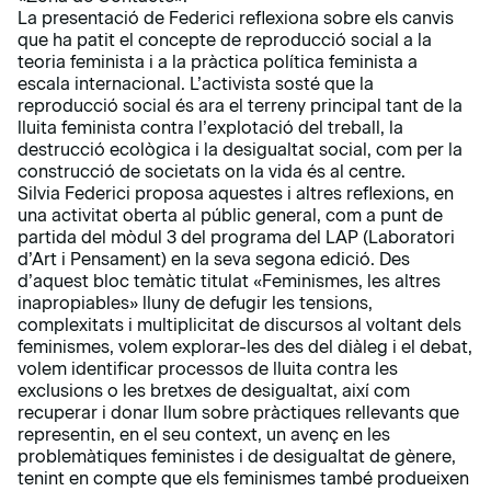
La presentació de Federici reflexiona sobre els canvis
que ha patit el concepte de reproducció social a la
teoria feminista i a la pràctica política feminista a
escala internacional. L’activista sosté que la
reproducció social és ara el terreny principal tant de la
lluita feminista contra l’explotació del treball, la
destrucció ecològica i la desigualtat social, com per la
construcció de societats on la vida és al centre.
Silvia Federici proposa aquestes i altres reflexions, en
una activitat oberta al públic general, com a punt de
partida del mòdul 3 del programa del LAP (Laboratori
d’Art i Pensament) en la seva segona edició. Des
d’aquest bloc temàtic titulat
«Feminismes, les altres
inapropiables»
lluny de defugir les tensions,
complexitats i multiplicitat de discursos al voltant dels
feminismes, volem explorar-les des del diàleg i el debat,
volem identificar processos de lluita contra les
exclusions o les bretxes de desigualtat, així com
recuperar i donar llum sobre pràctiques rellevants que
representin, en el seu context, un avenç en les
problemàtiques feministes i de desigualtat de gènere,
tenint en compte que els feminismes també produeixen