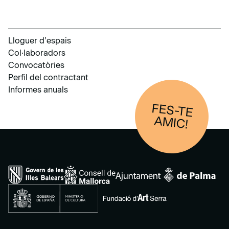
Lloguer d’espais
Col·laboradors
Convocatòries
Perfil del contractant
Informes anuals
FES-TE
AM
IC!