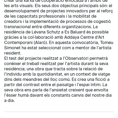
crear una xarxa de cooperació enfocada a l’àmbit de
les arts visuals. Els seus dos objectius principals són: el
desenvolupament de projectes innovadors per al reforç
de les capacitats professionals i la mobilitat de
creadors i la implementació de processos de cogestió
transnacional entre diferents organitzacions. La
residència de Lévana Schutz a Es Baluard és possible
gràcies a la col·laboració amb Addaya Centre d’Art
Contemporani (Alaró). En aquesta convocatòria, Tomeu
Simonet ha estat seleccionat com a mentor de l’artista
resident.
El test del projecte realitzat a l’Observatori permetrà
conèixer el treball realitzat per l’artista durant la seva
residència; una obra que tracta sobre la relació de
l’individu amb la quotidianitat, en un context de viatge
dins dels meandres del lloc comú. Es crea una ficció a
partir del contrast entre el paisatge i l’espai íntim. La
seva obra ens parla de l’ansietat creixent que envolta
l’ésser humà davant els constants canvis del nostre dia
a dia.