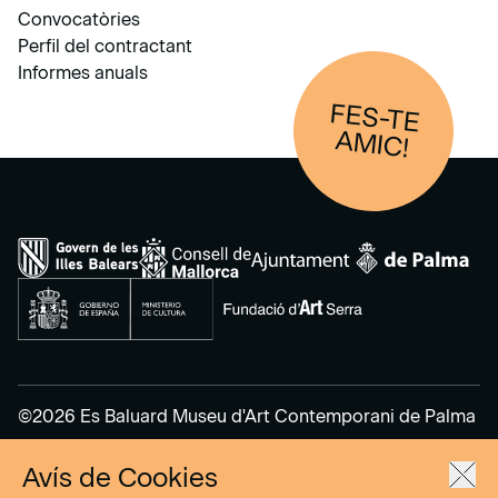
Convocatòries
Perfil del contractant
Informes anuals
FES-TE
AM
IC!
©2026 Es Baluard Museu d'Art Contemporani de Palma
Avís de Cookies
Avís legal