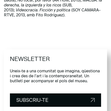
Badia);
No tocar, por favor
(ARTIUM, 2013);
MACBA: la
derecha, la izquierda y los ricos
(SUB,
2013);
Videocracia. Ficción y política
(SOY CAMARA-
RTVE, 2013, amb Fito Rodríguez).
NEWSLETTER
Uneix-te a una comunitat que imagina, qüestiona
i crea des de l’art i la contemporaneïtat. Un
butlletí per acompanyar el pols del museu.
SUBSCRIU-TE