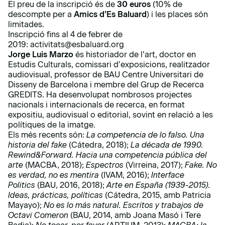
El preu de la inscripció és de
30 euros
(10% de
descompte per a
Amics d’Es Baluard
) i les places són
limitades.
Inscripció fins al 4 de febrer de
2019:
activitats@esbaluard.org
Jorge Luis Marzo
és historiador de l’art, doctor en
Estudis Culturals, comissari d’exposicions, realitzador
audiovisual, professor de BAU Centre Universitari de
Disseny de Barcelona i membre del Grup de Recerca
GREDITS. Ha desenvolupat nombrosos projectes
nacionals i internacionals de recerca, en format
expositiu, audiovisual o editorial, sovint en relació a les
polítiques de la imatge.
Els més recents són:
La competencia de lo falso. Una
historia del fake
(Cátedra, 2018);
La década de 1990.
Rewind&Forward. Hacia una competencia pública del
arte
(MACBA, 2018);
Espectros
(Virreina, 2017);
Fake.
No
es verdad, no es mentira
(IVAM, 2016);
Interface
Politics
(BAU, 2016, 2018);
Arte en España (1939-2015).
Ideas, prácticas, políticas
(Cátedra, 2015, amb Patricia
Mayayo);
No es lo más natural. Escritos y trabajos de
Octavi Comeron
(BAU, 2014, amb Joana Masó i Tere