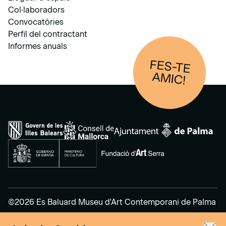
Col·laboradors
Convocatòries
Perfil del contractant
Informes anuals
FES-TE
AM
IC!
©2026 Es Baluard Museu d'Art Contemporani de Palma