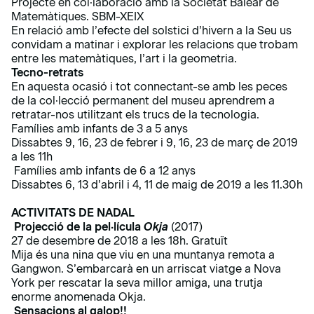
Projecte en col·laboració amb la Societat Balear de
Matemàtiques. SBM-XEIX
En relació amb l’efecte del solstici d’hivern a la Seu us
convidam a matinar i explorar les relacions que trobam
entre les matemàtiques, l’art i la geometria.
Tecno-retrats
En aquesta ocasió i tot connectant-se amb les peces
de la col·lecció permanent del museu aprendrem a
retratar-nos utilitzant els trucs de la tecnologia.
Famílies amb infants de 3 a 5 anys
Dissabtes 9, 16, 23 de febrer i 9, 16, 23 de març de 2019
a les 11h
Famílies amb infants de 6 a 12 anys
Dissabtes 6, 13 d’abril i 4, 11 de maig de 2019 a les 11.30h
ACTIVITATS DE NADAL
Projecció de la pel·lícula
Okja
(2017)
27 de desembre de 2018 a les 18h. Gratuït
Mija és una nina que viu en una muntanya remota a
Gangwon. S’embarcarà en un arriscat viatge a Nova
York per rescatar la seva millor amiga, una trutja
enorme anomenada Okja.
Sensacions al galop!!