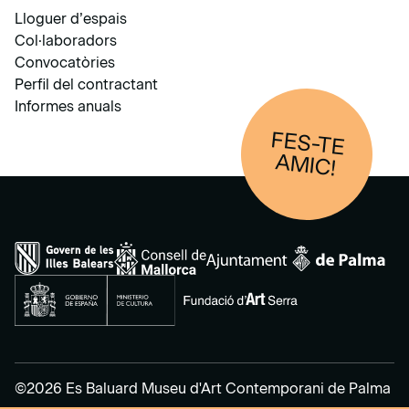
Lloguer d’espais
Col·laboradors
Convocatòries
Perfil del contractant
Informes anuals
FES-TE
AM
IC!
©2026 Es Baluard Museu d'Art Contemporani de Palma