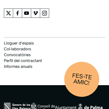
Lloguer d’espais
Col·laboradors
Convocatòries
Perfil del contractant
Informes anuals
FES-TE
AM
IC!