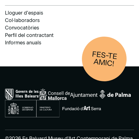
Lloguer d’espais
Col·laboradors
Convocatòries
Perfil del contractant
Informes anuals
FES-TE
AM
IC!
©2026 Es Baluard Museu d'Art Contemporani de Palma