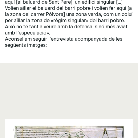
aquí [al baluard de Sant Pere] un edifici singular […]
Volien aïllar el baluard del barri pobre i volien fer aquí [a
la zona del carrer Pólvora] una zona verda, com un coixí
per aïllar la zona de «règim singular» del barri pobre.
Això no té tant a veure amb la defensa, sinó més aviat
amb l’especulació».
Aconsellam seguir l’entrevista acompanyada de les
següents imatges: