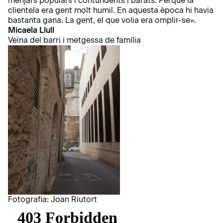
menjars populars i contundents i barats. Perquè la
clientela era gent molt humil. En aquesta època hi havia
bastanta gana. La gent, el que volia era omplir-se».
Micaela Llull
Veïna del barri i metgessa de família
Fotografia: Joan Riutort