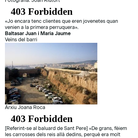
Fotografia: Joan Riutort
«Jo encara tenc clientes que eren jovenetes quan
venien a la primera perruquera».
Baltasar Juan i Maria Jaume
Veïns del barri
Arxiu Joana Roca
[Referint-se al baluard de Sant Pere] «De grans, fèiem
les carrosses dels reis allà dedins, perquè era molt