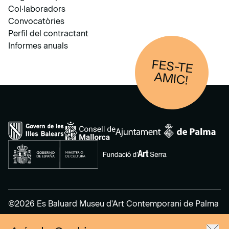
Col·laboradors
Convocatòries
Perfil del contractant
Informes anuals
FES-TE
AM
IC!
©2026 Es Baluard Museu d'Art Contemporani de Palma