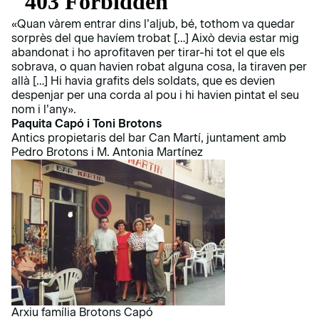
«Quan vàrem entrar dins l’aljub, bé, tothom va quedar
sorprès del que havíem trobat […] Això devia estar mig
abandonat i ho aprofitaven per tirar-hi tot el que els
sobrava, o quan havien robat alguna cosa, la tiraven per
allà […] Hi havia grafits dels soldats, que es devien
despenjar per una corda al pou i hi havien pintat el seu
nom i l’any».
Paquita Capó i Toni Brotons
Antics propietaris del bar Can Martí, juntament amb
Pedro Brotons i M. Antonia Martínez
Arxiu família Brotons Capó