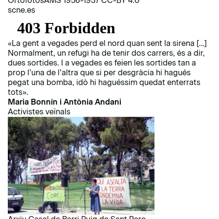
OrtofotosAMS 1956-1957 CC-BY 4.0
scne.es
«La gent a vegades perd el nord quan sent la sirena […]
Normalment, un refugi ha de tenir dos carrers, és a dir,
dues sortides. I a vegades es feien les sortides tan a
prop l’una de l’altra que si per desgràcia hi hagués
pegat una bomba, idò hi haguéssim quedat enterrats
tots».
Maria Bonnín i Antònia Andani
Activistes veïnals