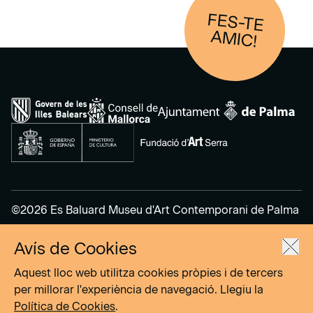
FES-TE
AM
IC!
©2026 Es Baluard Museu d'Art Contemporani de Palma
Avís de Cookies
Avís legal
Política de privacitat
Aquest lloc web utilitza cookies pròpies i de tercers
Política de cookies
per millorar l'experiència de navegació. Llegiu la
Política de Cookies
.