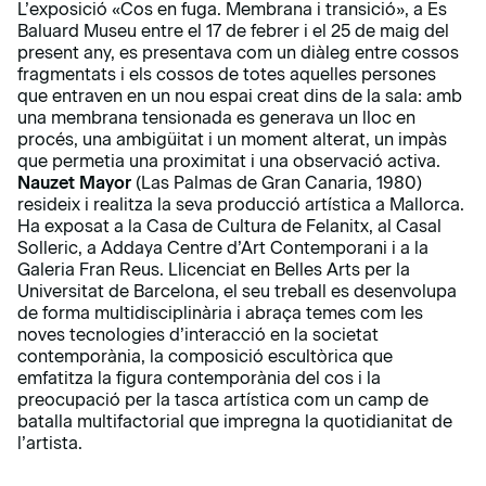
L’exposició
«Cos en fuga. Membrana i transició»
, a Es
Baluard Museu entre el 17 de febrer i el 25 de maig del
present any, es presentava com un diàleg entre cossos
fragmentats i els cossos de totes aquelles persones
que entraven en un nou espai creat dins de la sala: amb
una membrana tensionada es generava un lloc en
procés, una ambigüitat i un moment alterat, un impàs
que permetia una proximitat i una observació activa.
Nauzet Mayor
(Las Palmas de Gran Canaria, 1980)
resideix i realitza la seva producció artística a Mallorca.
Ha exposat a la Casa de Cultura de Felanitx, al Casal
Solleric, a Addaya Centre d’Art Contemporani i a la
Galeria Fran Reus. Llicenciat en Belles Arts per la
Universitat de Barcelona, el seu treball es desenvolupa
de forma multidisciplinària i abraça temes com les
noves tecnologies d’interacció en la societat
contemporània, la composició escultòrica que
emfatitza la figura contemporània del cos i la
preocupació per la tasca artística com un camp de
batalla multifactorial que impregna la quotidianitat de
l’artista.