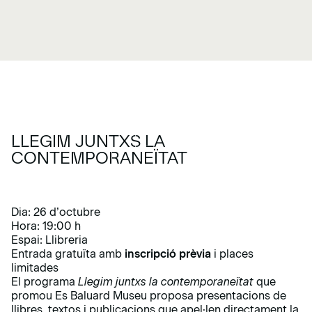
LLEGIM JUNTXS LA
CONTEMPORANEÏTAT
Dia: 26 d’octubre
Hora: 19:00 h
Espai: Llibreria
Entrada gratuïta amb
inscripció prèvia
i places
limitades
El programa
Llegim juntxs la contemporaneïtat
que
promou Es Baluard Museu proposa presentacions de
llibres, textos i publicacions que apel·len directament la