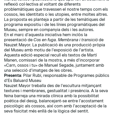
reflexió col·lectiva al voltant de diferents
problemàtiques que travessen el nostre temps com els
cossos, les identitats o les utopies, entre moltes altres.
La proposta es planteja a partir de les temàtiques del
programa expositiu i de les línies programàtiques del
Museu, sempre en companyia dels i les autores.
En el marc d’aquesta iniciativa hem inclòs la
presentació de
Cos en fuga. Membrana i transició
de
Nauzet Mayor
. La publicació és una producció pròpia
del Museu amb motiu de l’exposició de l’artista.
Aquesta edició especial recull els textos de Martí
Manen, comissari de la mostra, a més d’incorporar
«Carn, ossos i tu» de Manuel Segade, juntament amb
una selecció d’imatges de les obres.
Presenta
: Pilar Rubí, responsable de Programes públics
d’Es Baluard Museu
Nauzet Mayor treballa des de l’escultura mitjançant
textures i membranes, gestualitat i presència. A la seva
feina barreja una mirada clínica amb la possibilitat
poètica del desig, balancejant-se entre l’acostament
psicològic als cossos, així com amb l’acceptació de la
seva fisicitat més enllà de la lògica del sentit.