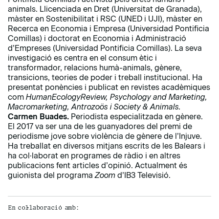
animals. Llicenciada en Dret (Universitat de Granada),
màster en Sostenibilitat i RSC (UNED i UJI), màster en
Recerca en Economia i Empresa (Universidad Pontificia
Comillas) i doctorat en Economia i Administració
d’Empreses (Universidad Pontificia Comillas). La seva
investigació es centra en el consum ètic i
transformador, relacions humà-animals, gènere,
transicions, teories de poder i treball institucional. Ha
presentat ponències i publicat en revistes acadèmiques
com
HumanEcologyReview, Psychology and Marketing,
Macromarketing, Antrozoös i Society & Animals.
Carmen Buades.
Periodista especialitzada en gènere.
El 2017 va ser una de les guanyadores del premi de
periodisme jove sobre violència de gènere de l’Injuve.
Ha treballat en diversos mitjans escrits de les Balears i
ha col·laborat en programes de ràdio i en altres
publicacions fent articles d’opinió. Actualment és
guionista del programa
Zoom
d’IB3 Televisió.
En col·laboració amb: