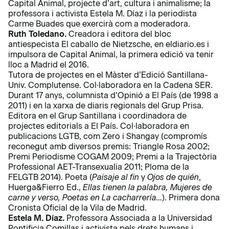
Capital Animal, projecte d’art, cultura i animalisme; la
professora i activista Estela M. Díaz i la periodista
Carme Buades que exercirà com a moderadora.
Ruth Toledano.
Creadora i editora del bloc
antiespecista El caballo de Nietzsche, en eldiario.es i
impulsora de Capital Animal, la primera edició va tenir
lloc a Madrid el 2016.
Tutora de projectes en el Màster d’Edició Santillana-
Univ. Complutense. Col·laboradora en la Cadena SER.
Durant 17 anys, columnista d’Opinió a El País (de 1998 a
2011) i en la xarxa de diaris regionals del Grup Prisa.
Editora en el Grup Santillana i coordinadora de
projectes editorials a El País. Col·laboradora en
publicacions LGTB, com Zero i Shangay (compromís
reconegut amb diversos premis: Triangle Rosa 2002;
Premi Periodisme COGAM 2009; Premi a la Trajectòria
Professional AET-Transexualia 2011; Ploma de la
FELGTB 2014). Poeta (
Paisaje al fin
y
Ojos de quién
,
Huerga&Fierro Ed.,
Ellas tienen la palabra, Mujeres de
carne y verso, Poetas en La cacharrería…
). Primera dona
Cronista Oficial de la Vila de Madrid.
Estela M. Díaz.
Professora Associada a la Universidad
Pontificia Comillas i activista pels drets humans i