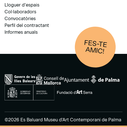
Lloguer d’espais
Col·laboradors
Convocatòries
Perfil del contractant
Informes anuals
FES-TE
AM
IC!
©2026 Es Baluard Museu d'Art Contemporani de Palma