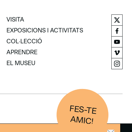
VISITA
VISITA
EXPOSICIONS I ACTIVITATS
EXPOSICIONS I ACTIVITATS
COL·LECCIÓ
COL·LECCIÓ
APRENDRE
APRENDRE
EL MUSEU
EL MUSEU
FES-TE
IC
AM
!