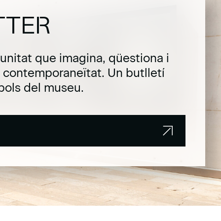
TTER
unitat que imagina, qüestiona i
la contemporaneïtat. Un butlletí
pols del museu.