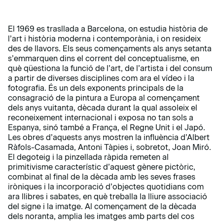
El 1969 es trasllada a Barcelona, on estudia història de
l’art i història moderna i contemporània, i on resideix
des de llavors. Els seus començaments als anys setanta
s’emmarquen dins el corrent del conceptualisme, en
què qüestiona la funció de l’art, de l’artista i del consum
a partir de diverses disciplines com ara el vídeo i la
fotografia. És un dels exponents principals de la
consagració de la pintura a Europa al començament
dels anys vuitanta, dècada durant la qual assoleix el
reconeixement internacional i exposa no tan sols a
Espanya, sinó també a França, el Regne Unit i el Japó.
Les obres d’aquests anys mostren la influència d’Albert
Ràfols-Casamada, Antoni Tàpies i, sobretot, Joan Miró.
El degoteig i la pinzellada ràpida remeten al
primitivisme característic d’aquest gènere pictòric,
combinat al final de la dècada amb les seves frases
iròniques i la incorporació d’objectes quotidians com
ara llibres i sabates, en què treballa la lliure associació
del signe i la imatge. Al començament de la dècada
dels noranta, amplia les imatges amb parts del cos