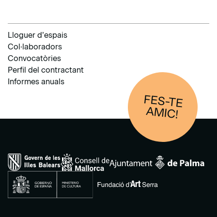
Lloguer d’espais
Col·laboradors
Convocatòries
Perfil del contractant
Informes anuals
FES-TE
AM
IC!