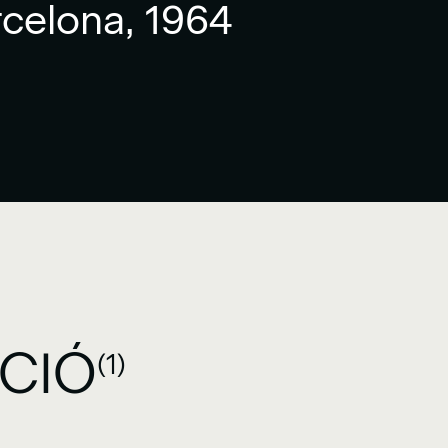
rcelona, 1964
CCIÓ
(1)