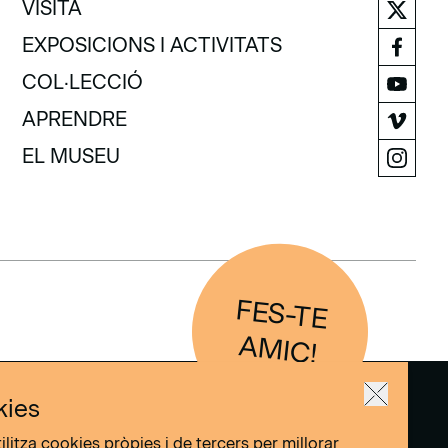
VISITA
VISITA
EXPOSICIONS I ACTIVITATS
EXPOSICIONS I ACTIVITATS
COL·LECCIÓ
COL·LECCIÓ
APRENDRE
APRENDRE
EL MUSEU
EL MUSEU
FES-TE
IC
AM
!
kies
ilitza cookies pròpies i de tercers per millorar