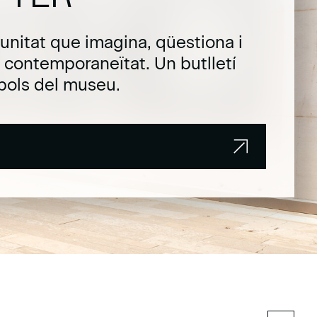
unitat que imagina, qüestiona i
la contemporaneïtat. Un butlletí
pols del museu.