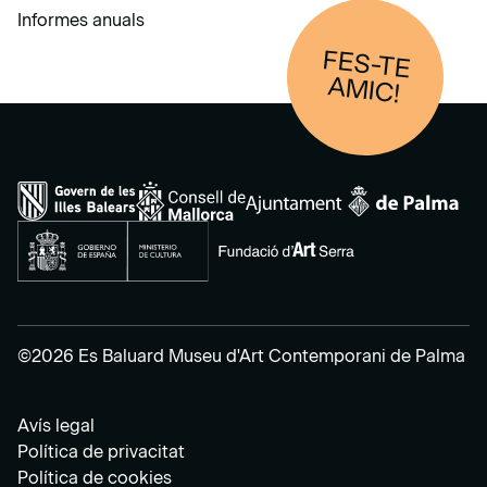
Informes anuals
FES-TE
AM
IC!
©2026 Es Baluard Museu d'Art Contemporani de Palma
Avís legal
Política de privacitat
Política de cookies