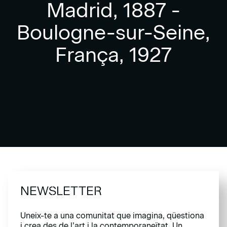
Madrid, 1887 -
Boulogne-sur-Seine,
França, 1927
NEWSLETTER
Uneix-te a una comunitat que imagina, qüestiona
i crea des de l’art i la contemporaneïtat. Un