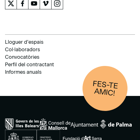
Lloguer d’espais
Col·laboradors
Convocatòries
Perfil del contractant
Informes anuals
FES-TE
AM
IC!