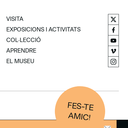
VISITA
VISITA
EXPOSICIONS I ACTIVITATS
EXPOSICIONS I ACTIVITATS
COL·LECCIÓ
COL·LECCIÓ
APRENDRE
APRENDRE
EL MUSEU
EL MUSEU
FES-TE
IC
AM
!