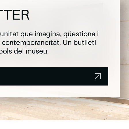
TTER
unitat que imagina, qüestiona i
la contemporaneïtat. Un butlletí
pols del museu.