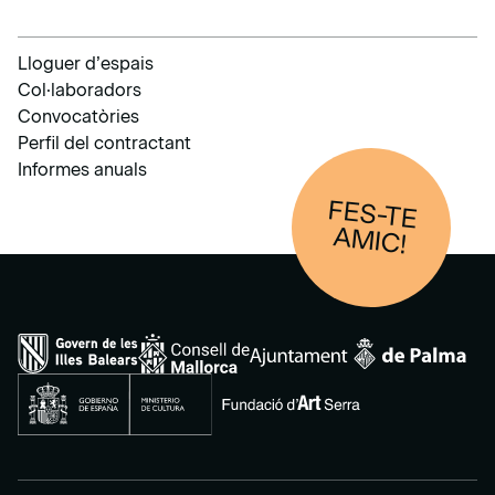
Lloguer d’espais
Col·laboradors
Convocatòries
Perfil del contractant
Informes anuals
FES-TE
AM
IC!