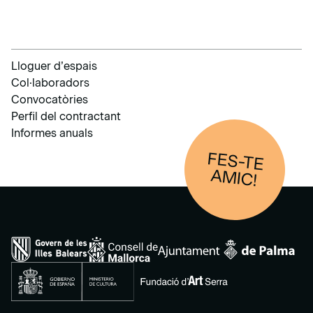
Lloguer d’espais
Col·laboradors
Convocatòries
Perfil del contractant
Informes anuals
FES-TE
AM
IC!