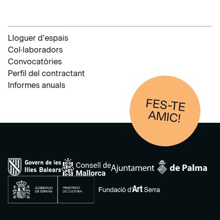
Lloguer d’espais
Col·laboradors
Convocatòries
Perfil del contractant
Informes anuals
FES-TE
AM
IC!