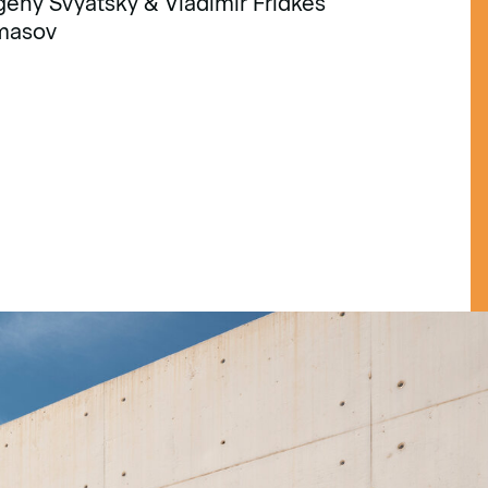
geny Svyatsky & Vladimir Fridkes
amasov