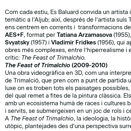
Com cada estiu, Es Baluard convida un artista 
temàtic a l’Aljub; així, després de l’artista su
ens centrem en corrents i transformacions del 
AES+F
, format per
Tatiana Arzamasova
(1955)
Svyatsky
(1957) i
Vladimir Fridkes
(1956), qui 
obres més complexes, entre l’hiperrealisme i el 
crític:
The Feast of Trimalchio.
The Feast of Trimalchio
(2009-2010)
Una obra videogràfica en 3D, com una interpre
de Trimalció, que pren com a punt de partida u
luxe on es troben tots els paisatges possibles
del qual remet a fites de la pintura clàssica. 
amb un ecosistema humà de races i cultures bar
i servits, se submergeixen en un joc de rols i ce
A
The Feast of Trimalchio
, la ideologia, la his
utòpic, plantejades des d’una perspectiva surr