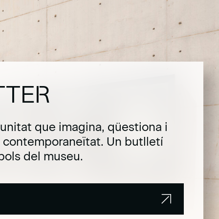
TTER
unitat que imagina, qüestiona i
la contemporaneïtat. Un butlletí
pols del museu.