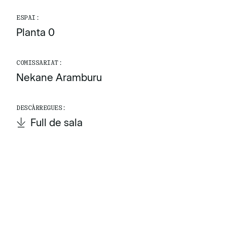
ESPAI:
Planta 0
COMISSARIAT:
Nekane Aramburu
DESCÀRREGUES:
Full de sala
Full de sala