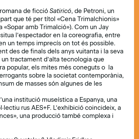
 romana de ficció
Satiricó
, de Petroni, un
 part que té per títol «Cena Trimalchionis»
m a «Sopar amb Trimalció»). Com un Jay
situa l’espectador en la coreografia, entre
en un temps imprecís on tot és possible.
nt des de finals dels anys vuitanta i la seva
 i un tractament d’alta tecnologia que
tura popular, els mites més coneguts o la
interrogants sobre la societat contemporània,
 consum de masses són algunes de les
’una institució museística a Espanya, una
·lectiu rus AES+F. L’exhibició coincideix, a
cances», una producció també complexa i