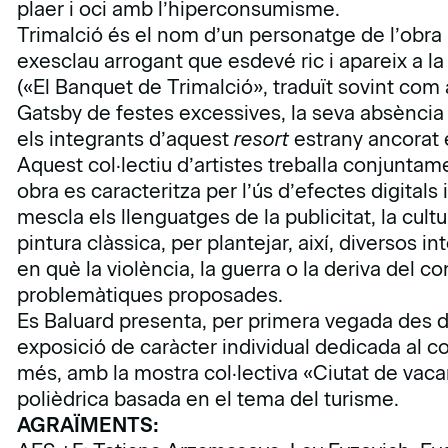
plaer i oci amb l’hiperconsumisme.
Trimalció és el nom d’un personatge de l’obra
exesclau arrogant que esdevé ric i apareix a la
(«El Banquet de Trimalció», traduït sovint co
Gatsby de festes excessives, la seva absència 
els integrants d’aquest
resort
estrany ancorat 
Aquest col·lectiu d’artistes treballa conjuntame
obra es caracteritza per l’ús d’efectes digitals
mescla els llenguatges de la publicitat, la cul
pintura clàssica, per plantejar, així, diversos 
en què la violència, la guerra o la deriva del
problemàtiques proposades.
Es Baluard presenta, per primera vegada des d
exposició de caràcter individual dedicada al col
més, amb la mostra col·lectiva «Ciutat de va
polièdrica basada en el tema del turisme.
AGRAÏMENTS: