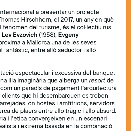
internacional a presentar un projecte
ís Thomas Hirschhorn, el 2017, un any en què
fenomen del turisme, és el col·lectiu rus
,
Lev Evzovich
(1958),
Evgeny
aproxima a Mallorca una de les seves
fantàstic, entre allò seductor i allò
tació espectacular i excessiva del banquet
na illa imaginària que alberga un
resort
de
, com un paradís de pagament l’arquitectura
Els clients que hi desembarquen es troben
rejades, on hostes i amfitrions, servidors
rca de plaers entre allò tràgic i allò absurd.
tòria i l’ètica convergeixen en un escenari
ealista i extrema basada en la combinació