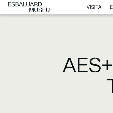
VISITA
E
VISITA
E
AES+