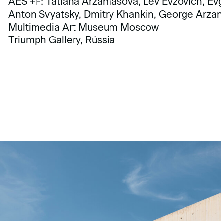
AES +F: Tatiana Arzamasova, Lev Evzovich, Ev
Anton Svyatsky, Dmitry Khankin, George Arz
Multimedia Art Museum Moscow
Triumph Gallery, Rússia