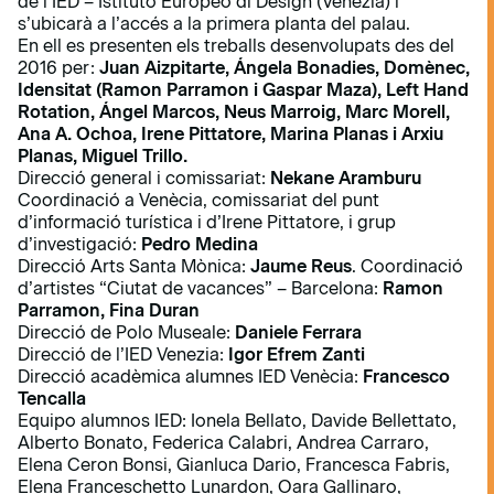
de l’IED – Istituto Europeo di Design (Venezia) i
s’ubicarà a l’accés a la primera planta del palau.
En ell es presenten els treballs desenvolupats des del
2016 per:
Juan Aizpitarte, Ángela Bonadies, Domènec,
Idensitat (Ramon Parramon i Gaspar Maza), Left Hand
Rotation, Ángel Marcos, Neus Marroig, Marc Morell,
Ana A. Ochoa, Irene Pittatore, Marina Planas i Arxiu
Planas, Miguel Trillo.
Direcció general i comissariat:
Nekane Aramburu
Coordinació a Venècia, comissariat del punt
d’informació turística i d’Irene Pittatore, i grup
d’investigació:
Pedro Medina
Direcció Arts Santa Mònica:
Jaume Reus
. Coordinació
d’artistes “Ciutat de vacances” – Barcelona:
Ramon
Parramon, Fina Duran
Direcció de Polo Museale:
Daniele Ferrara
Direcció de l’IED Venezia:
Igor Efrem Zanti
Direcció acadèmica alumnes IED Venècia:
Francesco
Tencalla
Equipo alumnos IED: Ionela Bellato, Davide Bellettato,
Alberto Bonato, Federica Calabri, Andrea Carraro,
Elena Ceron Bonsi, Gianluca Dario, Francesca Fabris,
Elena Franceschetto Lunardon, Oara Gallinaro,