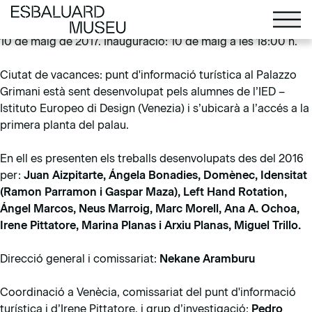
Els continguts expositius es mostraran al Museu del
Palazzo
Grimani
del Polo Museale del Veneto (Venècia) a partir del
10 de maig de 2017. Inauguració: 10 de maig a les 18:00 h.
Ciutat de vacances: punt d'informació turística al Palazzo
Grimani està sent desenvolupat pels alumnes de l’IED –
Istituto Europeo di Design (Venezia) i s’ubicarà a l’accés a la
primera planta del palau.
En ell es presenten els treballs desenvolupats des del 2016
per:
Juan Aizpitarte, Ángela Bonadies, Domènec, Idensitat
(Ramon Parramon i Gaspar Maza), Left Hand Rotation,
Ángel Marcos, Neus Marroig, Marc Morell, Ana A. Ochoa,
Irene Pittatore, Marina Planas i Arxiu Planas, Miguel Trillo.
Direcció general i comissariat:
Nekane Aramburu
Coordinació a Venècia, comissariat del punt d'informació
turística i d’Irene Pittatore, i grup d’investigació:
Pedro