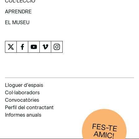
COL·LECCIÓ
COL·LECCIÓ
APRENDRE
APRENDRE
EL MUSEU
EL MUSEU
Lloguer d’espais
Col·laboradors
Convocatòries
Perfil del contractant
Informes anuals
FES-TE
AM
IC!