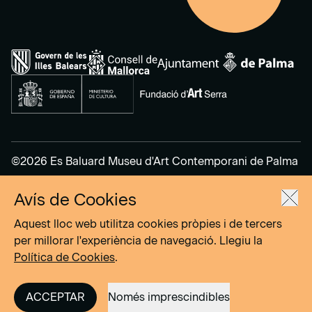
©2026 Es Baluard Museu d'Art Contemporani de Palma
Avís de Cookies
Avís legal
Política de privacitat
Aquest lloc web utilitza cookies pròpies i de tercers
Política de cookies
per millorar l'experiència de navegació. Llegiu la
Política de Cookies
.
Site by
DOMO–A
ACCEPTAR
Només imprescindibles