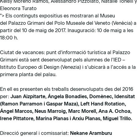
Keisy Moreno Ramos, Alessandro Pizzolato, Natalie Tonelli y
Eleonora Turato
">
Els continguts expositius es mostraran al Museu
del
Palazzo Grimani
del Polo Museale del Veneto (Venècia) a
partir del 10 de maig de 2017. Inauguració: 10 de maig a les
18:00 h.
Ciutat de vacances: punt d'informació turística al Palazzo
Grimani està sent desenvolupat pels alumnes de l’IED –
Istituto Europeo di Design (Venezia) i s’ubicarà a l’accés a la
primera planta del palau.
En ell es presenten els treballs desenvolupats des del 2016
per:
Juan Aizpitarte, Ángela Bonadies, Domènec, Idensitat
(Ramon Parramon i Gaspar Maza), Left Hand Rotation,
Ángel Marcos, Neus Marroig, Marc Morell, Ana A. Ochoa,
Irene Pittatore, Marina Planas i Arxiu Planas, Miguel Trillo.
Direcció general i comissariat:
Nekane Aramburu