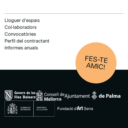
Lloguer d’espais
Col·laboradors
Convocatòries
Perfil del contractant
Informes anuals
FES-TE
AM
IC!