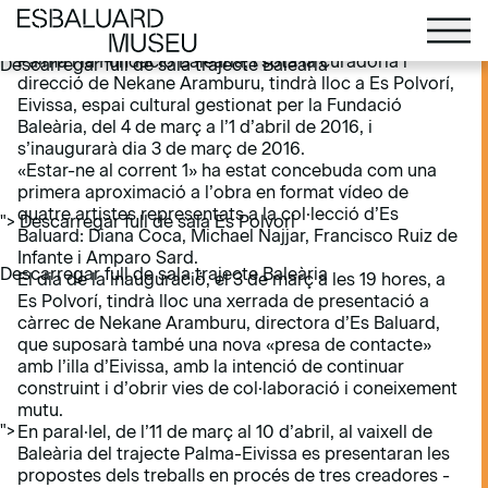
Descarregar full de sala Es Polvorí
L’exposició titulada «Estar-ne al corrent 1», coproduïda
per Es Baluard Museu d’Art Modern i Contemporani de
Palma i la Fundació Baleària, i sota la curadoria i
Descarregar full de sala trajecte Baleària
direcció de Nekane Aramburu, tindrà lloc a Es Polvorí,
Eivissa, espai cultural gestionat per la Fundació
Baleària, del 4 de març a l’1 d’abril de 2016, i
s’inaugurarà dia 3 de març de 2016.
«Estar-ne al corrent 1» ha estat concebuda com una
primera aproximació a l’obra en format vídeo de
quatre artistes representats a la col·lecció d’Es
">
Descarregar full de sala Es Polvorí
Baluard: Diana Coca, Michael Najjar, Francisco Ruiz de
Infante i Amparo Sard.
Descarregar full de sala trajecte Baleària
El dia de la inauguració, el 3 de març a les 19 hores, a
Es Polvorí, tindrà lloc una xerrada de presentació a
càrrec de Nekane Aramburu, directora d’Es Baluard,
que suposarà també una nova «presa de contacte»
amb l’illa d’Eivissa, amb la intenció de continuar
construint i d’obrir vies de col·laboració i coneixement
mutu.
">
En paral·lel, de l’11 de març al 10 d’abril, al vaixell de
Baleària del trajecte Palma-Eivissa es presentaran les
propostes dels treballs en procés de tres creadores ­