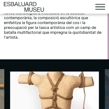
Universitat de Barcelona, el seu treball es desenvolupa
de forma multidisciplinària i abraça temes com les
noves tecnologies d’interacció en la societat
contemporània, la composició escultòrica que
emfatitza la figura contemporània del cos i la
preocupació per la tasca artística com un camp de
batalla multifactorial que impregna la quotidianitat de
l’artista.