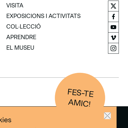
VISITA
VISITA
EXPOSICIONS I ACTIVITATS
EXPOSICIONS I ACTIVITATS
COL·LECCIÓ
COL·LECCIÓ
APRENDRE
APRENDRE
EL MUSEU
EL MUSEU
FES-TE
IC
AM
!
kies