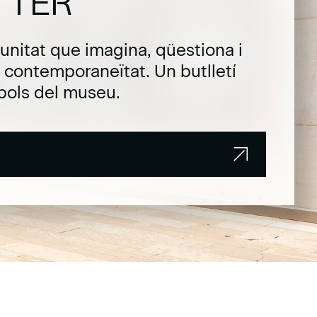
TTER
unitat que imagina, qüestiona i
la contemporaneïtat. Un butlletí
pols del museu.