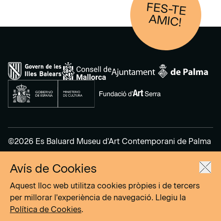
FES-TE
AM
IC!
©2026 Es Baluard Museu d'Art Contemporani de Palma
Avís de Cookies
Avís legal
Política de privacitat
Aquest lloc web utilitza cookies pròpies i de tercers
Política de cookies
per millorar l'experiència de navegació. Llegiu la
Política de Cookies
.