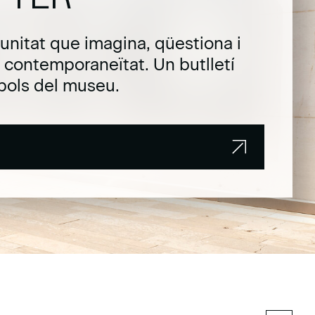
unitat que imagina, qüestiona i
la contemporaneïtat. Un butlletí
pols del museu.