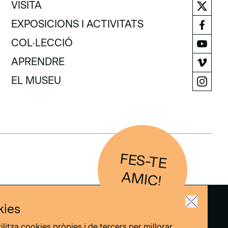
VISITA
VISITA
EXPOSICIONS I ACTIVITATS
EXPOSICIONS I ACTIVITATS
COL·LECCIÓ
COL·LECCIÓ
APRENDRE
APRENDRE
EL MUSEU
EL MUSEU
FES-TE
IC
AM
!
kies
ilitza cookies pròpies i de tercers per millorar