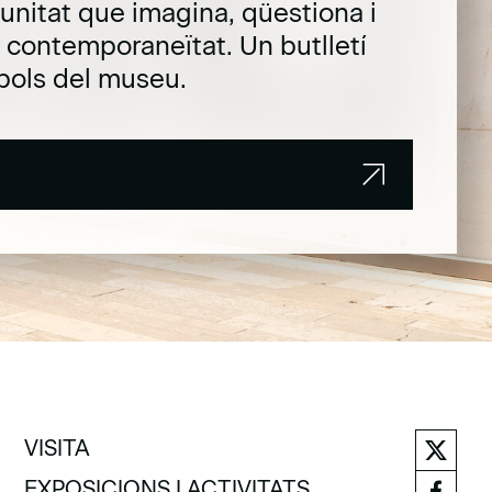
unitat que imagina, qüestiona i
la contemporaneïtat. Un butlletí
pols del museu.
VISITA
VISITA
EXPOSICIONS I ACTIVITATS