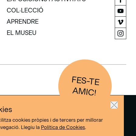
EXPOSICIONS I ACTIVITATS
COL·LECCIÓ
COL·LECCIÓ
APRENDRE
APRENDRE
EL MUSEU
EL MUSEU
FES-TE
IC
AM
!
kies
ilitza cookies pròpies i de tercers per millorar
avegació. Llegiu la
Política de Cookies
.