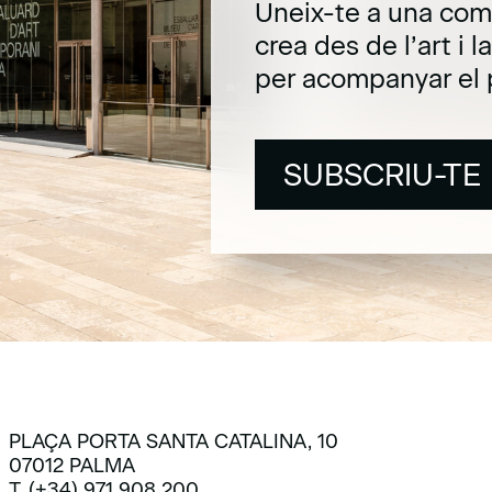
Uneix-te a una com
crea des de l’art i 
per acompanyar el 
SUBSCRIU-TE
SUBSCRIU-TE
PLAÇA PORTA SANTA CATALINA, 10
07012 PALMA
T. (+34) 971 908 200