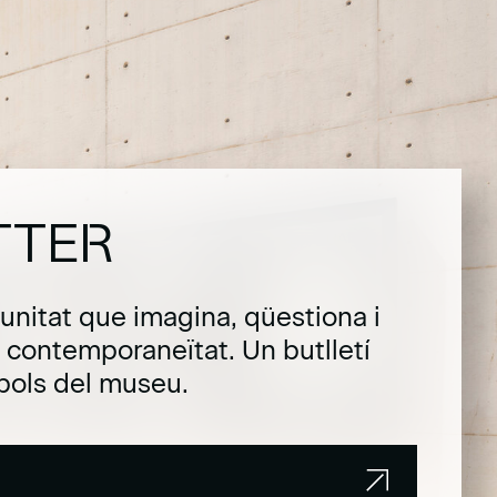
TTER
unitat que imagina, qüestiona i
la contemporaneïtat. Un butlletí
pols del museu.