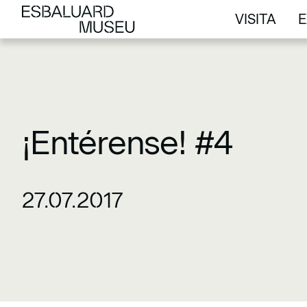
VISITA
E
VISITA
E
¡Entérense! #4
27.07.2017