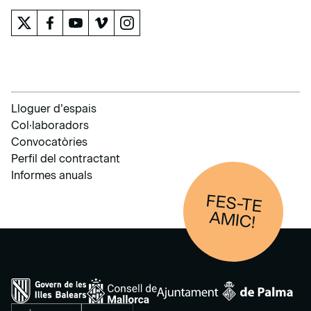
Lloguer d’espais
Col·laboradors
Convocatòries
Perfil del contractant
Informes anuals
FES-TE
AM
IC!